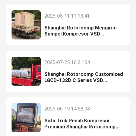
2025-08-11 11:13:41
Shanghai Rotorcomp Mengirim
Sampel Kompresor VSD
75kW/100HP ke Proyek Luar
Negeri untuk Perusahaan Global di
Malaysia!
2025-07-25 10:21:04
Shanghai Rotorcomp Customized
LGCD-132D C Series VSD
Compressor dikirim untuk
pelanggan kemasan makanan
Rumah
internasional!
2025-06-19 14:58:08
Produk
Satu Truk Penuh Kompresor
Premium Shanghai Rotorcomp
Dikirim ke Klien Luar Negeri!
Video