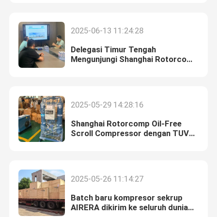
Tentang kami
2025-06-13 11:24:28
Delegasi Timur Tengah
Wisata pabrik
Mengunjungi Shanghai Rotorcomp
untuk Membahas Kolaborasi
Kompresor Berkinerja Tinggi!
Kontrol kualitas
2025-05-29 14:28:16
Hubungi kami
Shanghai Rotorcomp Oil-Free
Scroll Compressor dengan TUV
ISO Kelas 0 Sertifikasi Dikirim
Berita
untuk Mendukung Proyek Rumah
Sakit Cina Luar Negeri!
2025-05-26 11:14:27
kasus
Batch baru kompresor sekrup
AIRERA dikirim ke seluruh dunia
Permintaan Penawaran
dari Shanghai, Cina!