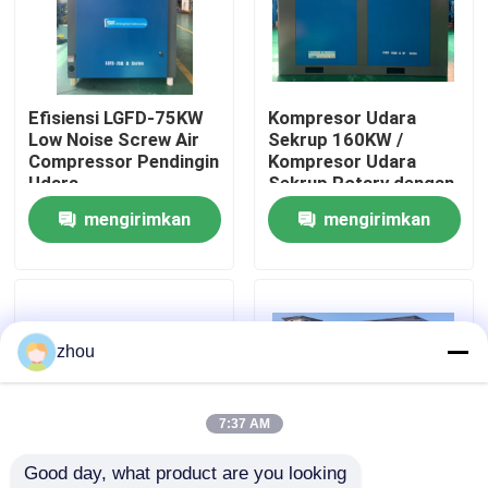
Tentang kami
Efisiensi LGFD-75KW
Kompresor Udara
Wisata pabrik
Low Noise Screw Air
Sekrup 160KW /
Compressor Pendingin
Kompresor Udara
Udara
Sekrup Rotary dengan
Kontrol kualitas
Kontroler Cerdas 90L
mengirimkan
mengirimkan
permintaan
permintaan
Hubungi kami
Berita
zhou
kasus
7:37 AM
Good day, what product are you looking 
Permintaan Penawaran