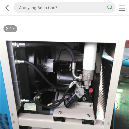
2
/
3