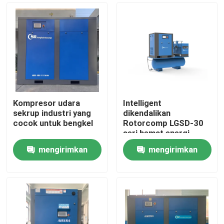
Kompresor udara
Intelligent
sekrup industri yang
dikendalikan
cocok untuk bengkel
Rotorcomp LGSD-30
seri hemat energi
Rotary Air Screw
mengirimkan
mengirimkan
Compressor
Rumah
permintaan
permintaan
Produk
Video