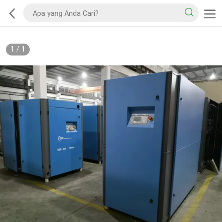
1
/
1