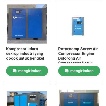
Kompresor udara
Rotorcomp Screw Air
sekrup industri yang
Compressor Engine
cocok untuk bengkel
Didorong Air
Compressor Untuk
Pelumas
mengirimkan
mengirimkan
Rumah
permintaan
permintaan
Produk
Video