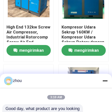
Tentang kami
High End 132kw Screw
Kompresor Udara
Wisata pabrik
Air Compressor,
Sekrup 160KW /
Industrial Rotorcomp
Kompresor Udara
Screw Air End
Sekrup Rotary dengan
Kontrol kualitas
Kontroler Cerdas 90L
mengirimkan
mengirimkan
permintaan
permintaan
Hubungi kami
Berita
zhou
kasus
3:10 AM
Good day, what product are you looking 
Permintaan Penawaran