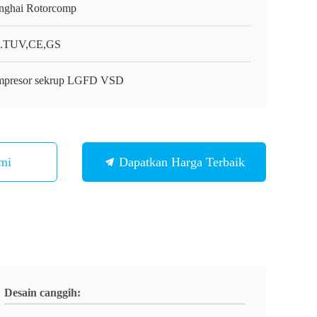
nghai Rotorcomp
.TUV,CE,GS
presor sekrup LGFD VSD
mi
Dapatkan Harga Terbaik
Desain canggih: