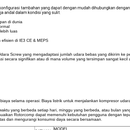
rol konfigurasi tambahan yang dapat dengan mudah dihubungkan dengan
a andal dalam kondisi yang sulit.
pan di dunia
ormal
ebih luas
 efisien di IE3 CE & MEPS
dara Screw yang mengadaptasi jumlah udara bebas yang dikirim ke pe
si secara signifikan atau di mana volume yang tersimpan sangat kecil
biaya selama operasi.
Biaya listrik untuk menjalankan kompresor udara 
waktu yang berbeda setiap hari, minggu yang berbeda, atau bulan yan
suaikan Rotorcomp dapat memenuhi kebutuhan pengguna dengan tepa
asitas dan mengurangi konsumsi daya secara bersamaan.
MODEL