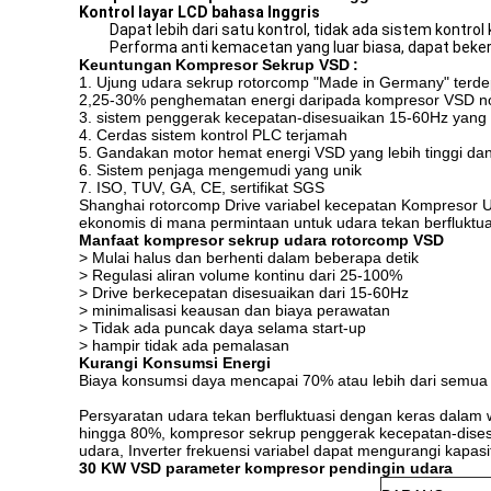
Kontrol layar LCD bahasa Inggris
Dapat lebih dari satu kontrol, tidak ada sistem kont
Performa anti kemacetan yang luar biasa, dapat bekerj
Keuntungan
Kompresor Sekrup VSD
:
1. Ujung udara sekrup rotorcomp "Made in Germany" terde
2,25-30% penghematan energi daripada kompresor VSD n
3. sistem penggerak kecepatan-disesuaikan 15-60Hz yang l
4. Cerdas sistem kontrol PLC terjamah
5. Gandakan motor hemat energi VSD yang lebih tinggi dan
6. Sistem penjaga mengemudi yang unik
7. ISO, TUV, GA, CE, sertifikat SGS
Shanghai rotorcomp Drive variabel kecepatan Kompresor U
ekonomis di mana permintaan untuk udara tekan berfluktua
Manfaat kompresor sekrup udara rotorcomp VSD
> Mulai halus dan berhenti dalam beberapa detik
> Regulasi aliran volume kontinu dari 25-100%
> Drive berkecepatan disesuaikan dari 15-60Hz
> minimalisasi keausan dan biaya perawatan
> Tidak ada puncak daya selama start-up
> hampir tidak ada pemalasan
Kurangi Konsumsi Energi
Biaya konsumsi daya mencapai 70% atau lebih dari semua 
Persyaratan udara tekan berfluktuasi dengan keras dalam 
hingga 80%, kompresor sekrup penggerak kecepatan-dise
udara, Inverter frekuensi variabel dapat mengurangi kap
30
KW
VSD
parameter kompresor pendingin udara