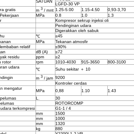
SATUAN
LGFD-30 VP
3
a gratis
1.25-5.00
1.15-4.50
0,93-3,70
m
/ mnt
Pekerjaan
MPa
0.8
1.0
1.3
r
Kompresor sekrup injeksi oli
Pendinginan udara
Digerakkan oleh sabuk
hu
≤45
℃
kanan
MPa
Tekanan atmosfir
lembaban relatif
≤90%
gan
dB (A)
≤72
yak residu
ppm
≤2
 rotor
rpm
1010-4030
915-3650
800-3100
uran udara
Suhu sekitar ＋ 10
℃
3
ndingin
9200
m
/ jam
Kontroler cerdas
n mengatur
MPa
0,88
1.10
1.43
 pelumas
L.
30
pelumas
ROTORCOMP
 udara terkompresi
G1-1 / 4
mm
1500
mm
1000
mm
1320
kg
880
del
Y2200L1-2 VP