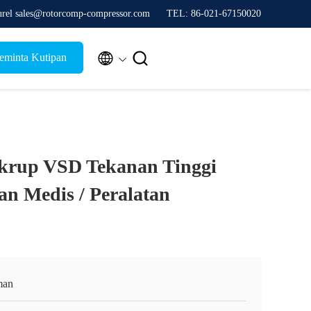
urel sales@rotorcomp-compressor.com
TEL: 86-021-67150020


minta Kutipan
krup VSD Tekanan Tinggi
an Medis / Peralatan
man