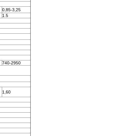
0,85-3,25
1.5
740-2950
1,60