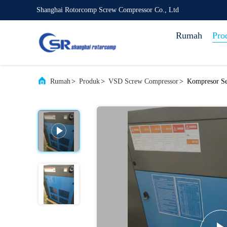
Shanghai Rotorcomp Screw Compressor Co., Ltd
Rumah
Pro
Rumah
>
Produk
>
VSD Screw Compressor
>
Kompresor Se