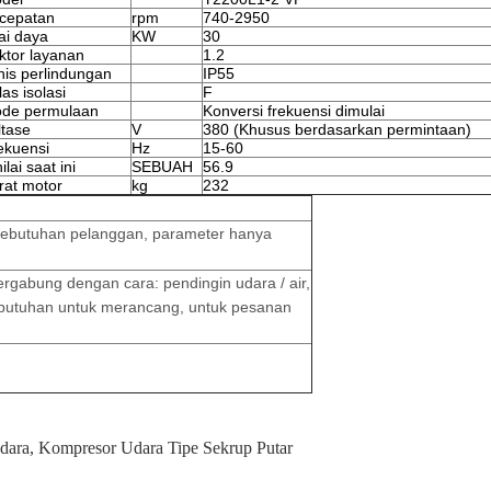
cepatan
rpm
740-2950
lai daya
KW
30
ktor layanan
1.2
nis perlindungan
IP55
as isolasi
F
de permulaan
Konversi frekuensi dimulai
ltase
V
380 (Khusus berdasarkan permintaan)
ekuensi
Hz
15-60
ilai saat ini
SEBUAH
56.9
rat motor
kg
232
 kebutuhan pelanggan, parameter hanya
rgabung dengan cara: pendingin udara / air,
ebutuhan untuk merancang, untuk pesanan
dara
,
Kompresor Udara Tipe Sekrup Putar