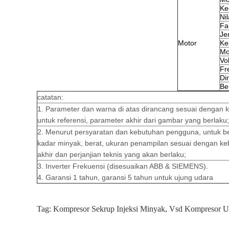
Ke
Ni
Fa
Je
Motor
Kel
Mo
Vo
Fr
Din
Be
catatan:
1. Parameter dan warna di atas dirancang sesuai dengan
untuk referensi, parameter akhir dari gambar yang berlaku;
2. Menurut persyaratan dan kebutuhan pengguna, untuk be
kadar minyak, berat, ukuran penampilan sesuai dengan k
akhir dan perjanjian teknis yang akan berlaku;
3. Inverter Frekuensi (disesuaikan ABB & SIEMENS).
4. Garansi 1 tahun, garansi 5 tahun untuk ujung udara
Tag:
Kompresor Sekrup Injeksi Minyak
,
Vsd Kompresor U