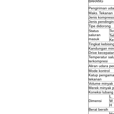
BARANG
Pengiriman udar
Maks.
Tekanan 
Jenis kompreso
Jenis pendingin
Tipe didorong
Su
Status
saluran
Te
masuk
Ke
Tingkat kebisin
Kandungan min
Drive kecepatan
Temperatur sal
terkompresi
Aliran udara pe
Mode kontrol
Katup pengama
tekanan
Volume minyak
Merek minyak 
Koneksi lubang
L.
Dimensi
W
H
Berat bersih
Mo