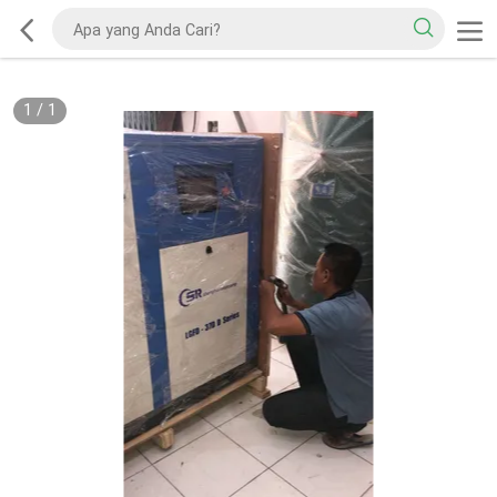
1
/
1