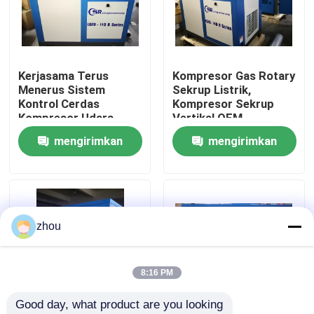
Tentang kami
Kerjasama Terus
Kompresor Gas Rotary
Wisata pabrik
Menerus Sistem
Sekrup Listrik,
Kontrol Cerdas
Kompresor Sekrup
Kompresor Udara
Vertikal OEM
Kontrol kualitas
Didorong Langsung
mengirimkan
mengirimkan
permintaan
permintaan
Hubungi kami
Berita
zhou
kasus
8:16 PM
Good day, what product are you looking 
Permintaan Penawaran