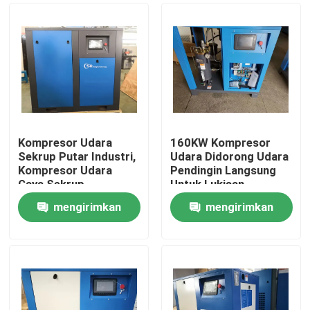
Kompresor Udara
160KW Kompresor
Sekrup Putar Industri,
Udara Didorong Udara
Kompresor Udara
Pendingin Langsung
Gaya Sekrup
Untuk Lukisan
Semprot Sederhana
mengirimkan
mengirimkan
Rumah
permintaan
permintaan
Produk
Video